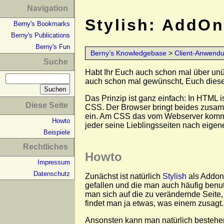
Navigation
Stylish: AddOn
Berny's Bookmarks
Berny's Publications
Berny's Fun
Berny’s Knowledgebase
>
Client-Anwend
Suche
Habt Ihr Euch auch schon mal über unüb
auch schon mal gewünscht, Euch dies
Das Prinzip ist ganz einfach: In HTML i
Diese Seite
CSS. Der Browser bringt beides zusamme
ein. Am CSS das vom Webserver kommt,
Howto
jeder seine Lieblingsseiten nach eig
Beispiele
Rechtliches
Howto
Impressum
Datenschutz
Zunächst ist natürlich
Stylish
als Addon 
gefallen und die man auch häufig benut
man sich auf die zu verändernde Seite, k
findet man ja etwas, was einem zusagt.
Ansonsten kann man natürlich bestehend