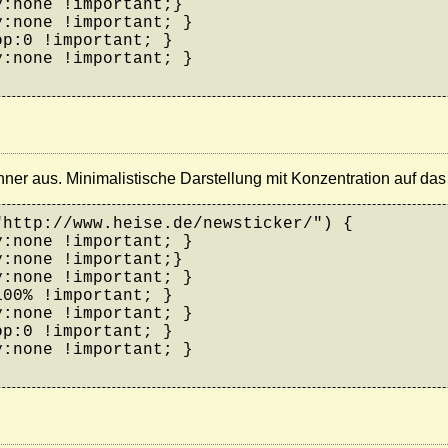
:none !important;}

:none !important; }

p:0 !important; }

:none !important; }

ner aus. Minimalistische Darstellung mit Konzentration auf das
http://www.heise.de/newsticker/") {

:none !important; }

:none !important;}

:none !important; }

00% !important; }

:none !important; }

p:0 !important; }

:none !important; }
