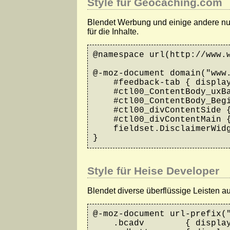
Style für Geocaching.com
Blendet Werbung und einige andere nut
für die Inhalte.
@namespace url(http://www.w
@-moz-document domain("www.
    #feedback-tab { display
    #ctl00_ContentBody_uxBa
    #ctl00_ContentBody_Begi
    #ctl00_divContentSide {
    #ctl00_divContentMain {
    fieldset.DisclaimerWidg
}
Style für Heise Developer
Blendet diverse überflüssige Leisten au
@-moz-document url-prefix("
    .bcadv        { display