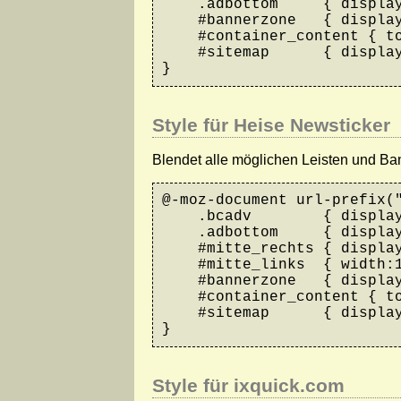
    .adbottom     { display
    #bannerzone   { display
    #container_content { to
    #sitemap      { display
}
Style für Heise Newsticker
Blendet alle möglichen Leisten und Ban
@-moz-document url-prefix("
    .bcadv        { display
    .adbottom     { display
    #mitte_rechts { display
    #mitte_links  { width:1
    #bannerzone   { display
    #container_content { to
    #sitemap      { display
}
Style für ixquick.com