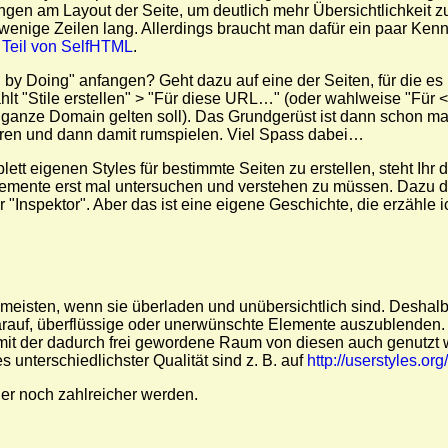
ngen am Layout der Seite, um deutlich mehr Übersichtlichkeit
 wenige Zeilen lang. Allerdings braucht man dafür ein paar Kenn
n
Teil von SelfHTML
.
ng by Doing" anfangen? Geht dazu auf eine der Seiten, für die es u
ählt "Stile erstellen" > "Für diese URL…" (oder wahlweise "F
ie ganze Domain gelten soll). Das Grundgerüst ist dann schon ma
eren und dann damit rumspielen. Viel Spass dabei…
ett eigenen Styles für bestimmte Seiten zu erstellen, steht Ihr
mente erst mal untersuchen und verstehen zu müssen. Dazu drü
r "Inspektor". Aber das ist eine eigene Geschichte, die erzähle
 meisten, wenn sie überladen und unübersichtlich sind. Deshalb
rauf, überflüssige oder unerwünschte Elemente auszublenden. 
t der dadurch frei gewordene Raum von diesen auch genutzt w
 unterschiedlichster Qualität sind z. B. auf
http://userstyles.org/
her noch zahlreicher werden.