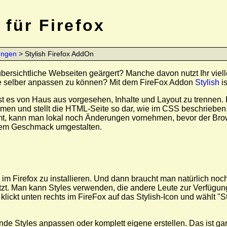
 für Firefox
ungen
> Stylish Firefox AddOn
ersichtliche Webseiten geärgert? Manche davon nutzt Ihr vielle
e selber anpassen zu können? Mit dem FireFox Addon
Stylish
is
st es von Haus aus vorgesehen, Inhalte und Layout zu trennen. F
n und stellt die HTML-Seite so dar, wie im CSS beschrieben. An
 kann man lokal noch Änderungen vornehmen, bevor der Browser
enem Geschmack umgestalten.
im Firefox zu installieren. Und dann braucht man natürlich noch 
zt. Man kann Styles verwenden, die andere Leute zur Verfügung
lickt unten rechts im FireFox auf das Stylish-Icon und wählt "Sti
e Styles anpassen oder komplett eigene erstellen. Das ist gar 