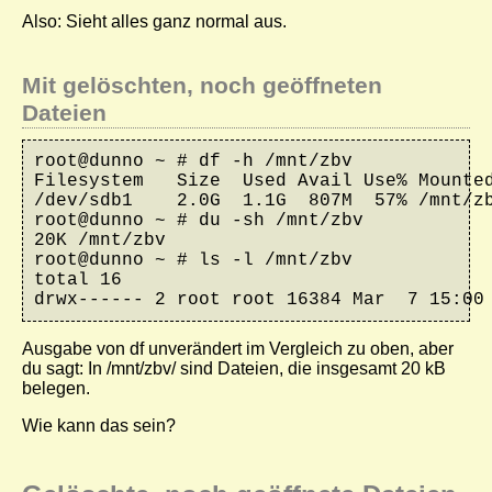
Also: Sieht alles ganz normal aus.
Mit gelöschten, noch geöffneten
Dateien
root@dunno ~ # df -h /mnt/zbv

Filesystem   Size  Used Avail Use% Mounted
/dev/sdb1    2.0G  1.1G  807M  57% /mnt/zb
root@dunno ~ # du -sh /mnt/zbv

20K /mnt/zbv

root@dunno ~ # ls -l /mnt/zbv

total 16

drwx------ 2 root root 16384 Mar  7 15:00
Ausgabe von
df
unverändert im Vergleich zu oben, aber
du
sagt: In
/mnt/zbv/
sind Dateien, die insgesamt 20 kB
belegen.
Wie kann das sein?