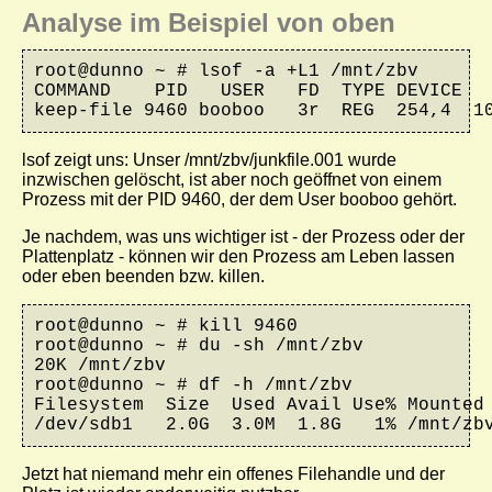
Analyse im Beispiel von oben
root@dunno ~ # lsof -a +L1 /mnt/zbv

COMMAND    PID   USER   FD  TYPE DEVICE   
keep-file 9460 booboo   3r  REG  254,4  1
lsof
zeigt uns: Unser
/mnt/zbv/junkfile.001
wurde
inzwischen gelöscht, ist aber noch geöffnet von einem
Prozess mit der PID 9460, der dem User booboo gehört.
Je nachdem, was uns wichtiger ist - der Prozess oder der
Plattenplatz - können wir den Prozess am Leben lassen
oder eben beenden bzw. killen.
root@dunno ~ # kill 9460

root@dunno ~ # du -sh /mnt/zbv

20K /mnt/zbv

root@dunno ~ # df -h /mnt/zbv

Filesystem  Size  Used Avail Use% Mounted 
/dev/sdb1   2.0G  3.0M  1.8G   1% /mnt/zb
Jetzt hat niemand mehr ein offenes Filehandle und der