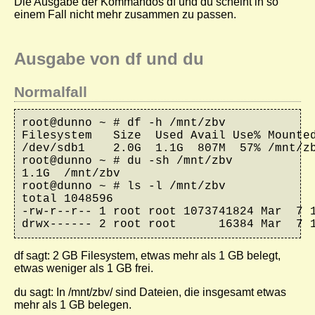
Die Ausgabe der Kommandos
df
und
du
scheint in so
einem Fall nicht mehr zusammen zu passen.
Ausgabe von df und du
Normalfall
root@dunno ~ # df -h /mnt/zbv

Filesystem   Size  Used Avail Use% Mounted
/dev/sdb1    2.0G  1.1G  807M  57% /mnt/zb
root@dunno ~ # du -sh /mnt/zbv

1.1G  /mnt/zbv

root@dunno ~ # ls -l /mnt/zbv

total 1048596

-rw-r--r-- 1 root root 1073741824 Mar  7 1
drwx------ 2 root root      16384 Mar  7 
df
sagt: 2 GB Filesystem, etwas mehr als 1 GB belegt,
etwas weniger als 1 GB frei.
du
sagt: In
/mnt/zbv/
sind Dateien, die insgesamt etwas
mehr als 1 GB belegen.